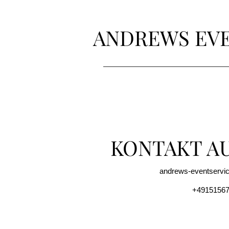
ANDREWS EV
KONTAKT A
andrews-eventservi
+49151567